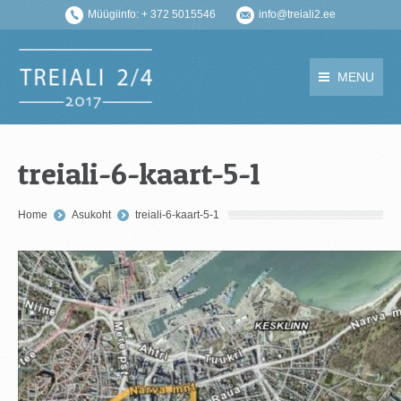
Müügiinfo: + 372 5015546
info@treiali2.ee
MENU
treiali-6-kaart-5-1
You are here:
Home
Asukoht
treiali-6-kaart-5-1