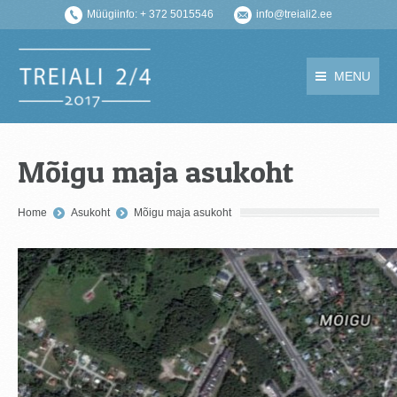
Müügiinfo: + 372 5015546
info@treiali2.ee
MENU
Mõigu maja asukoht
You are here:
Home
Asukoht
Mõigu maja asukoht