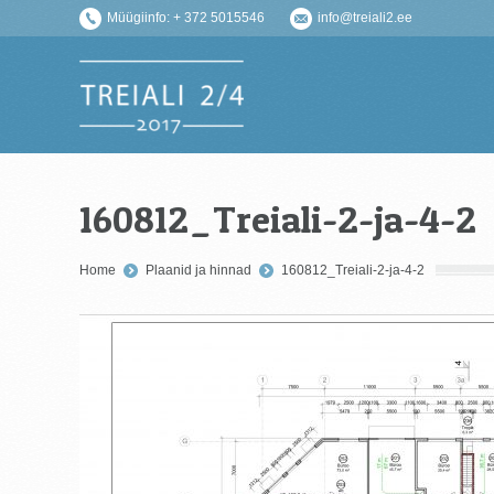
Müügiinfo: + 372 5015546
info@treiali2.ee
160812_Treiali-2-ja-4-2
You are here:
Home
Plaanid ja hinnad
160812_Treiali-2-ja-4-2