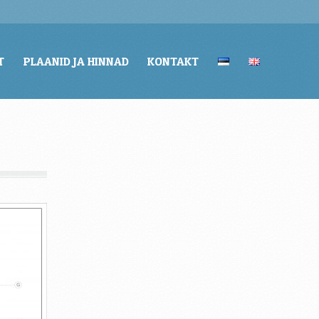
T
PLAANID JA HINNAD
KONTAKT
T
PLAANID JA HINNAD
KONTAKT