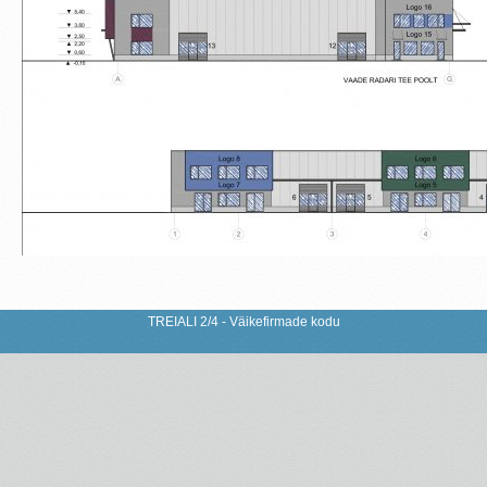
TREIALI 2/4 - Väikefirmade kodu