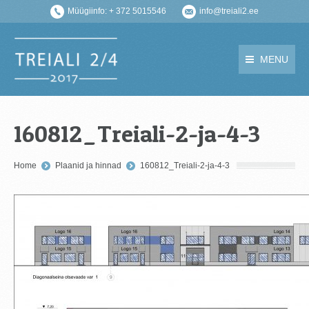
Müügiinfo: + 372 5015546
info@treiali2.ee
MENU
160812_Treiali-2-ja-4-3
You are here:
Home
Plaanid ja hinnad
160812_Treiali-2-ja-4-3